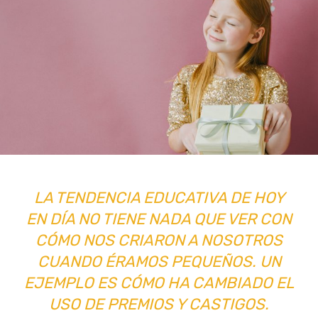
LA TENDENCIA EDUCATIVA DE HOY
EN DÍA NO TIENE NADA QUE VER CON
CÓMO NOS CRIARON A NOSOTROS
CUANDO ÉRAMOS PEQUEÑOS. UN
EJEMPLO ES CÓMO HA CAMBIADO EL
USO DE PREMIOS Y CASTIGOS.