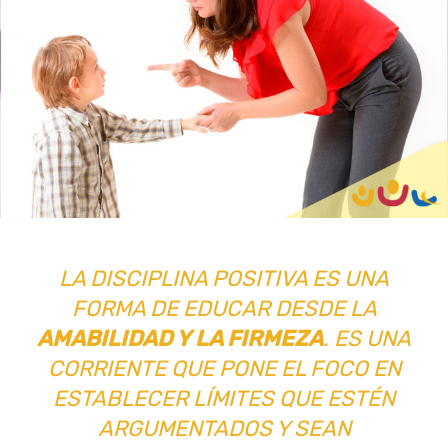
LA DISCIPLINA POSITIVA ES UNA
FORMA DE EDUCAR DESDE LA
AMABILIDAD Y LA FIRMEZA
. ES UNA
CORRIENTE QUE PONE EL FOCO EN
ESTABLECER LÍMITES QUE ESTÉN
ARGUMENTADOS Y SEAN