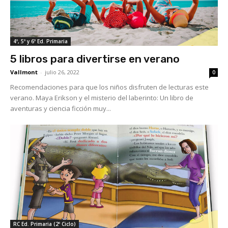
4º, 5º y 6º Ed. Primaria
5 libros para divertirse en verano
Vallmont
-
julio 26, 2022
0
Recomendaciones para que los niños disfruten de lecturas este
verano. Maya Erikson y el misterio del laberinto: Un libro de
aventuras y ciencia ficción muy...
RC Ed. Primaria (2º Ciclo)