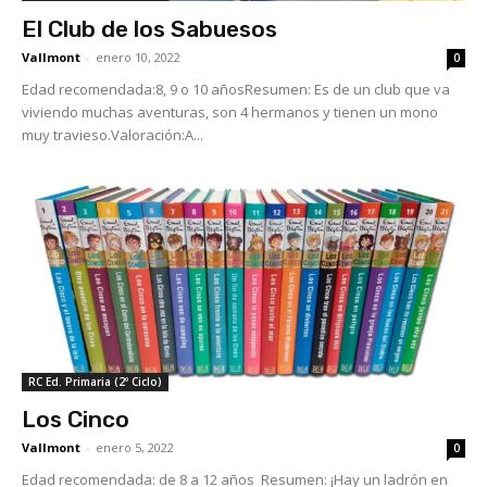
El Club de los Sabuesos
Vallmont
-
enero 10, 2022
0
Edad recomendada:8, 9 o 10 añosResumen: Es de un club que va
viviendo muchas aventuras, son 4 hermanos y tienen un mono
muy travieso.Valoración:A...
RC Ed. Primaria (2º Ciclo)
Los Cinco
Vallmont
-
enero 5, 2022
0
Edad recomendada: de 8 a 12 años Resumen: ¡Hay un ladrón en