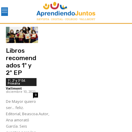
Libros
recomend
ados 1º y
2º EP
1º, 2º y 3º Ed.
Primaria
Vallmont
-
diciembre 10, 2021
0
De Mayor quiero
ser... feliz.
Editorial, Beascoa.Autor,
Ana amorató
García. Seis