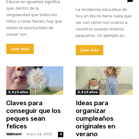
Educar en igualdad significa
que, dentro de la
La tendencia educativa de
singularidad que todos los
hoy en día no tiene nada que
niños y niñas tienen, hay que
ver con cómo nos criaron a
darles la oportunidad de
nosotros cuando éramos
crecer con...
pequeños. Un ejemplo es...
Leer más
Leer más
3, 4 y 5 años
3, 4 y 5 años
Claves para
Ideas para
conseguir que los
organizar
peques sean
cumpleaños
felices
originales en
verano
Vallmont
-
enero 26, 2023
0