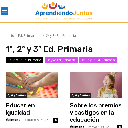
Inicio
Ed. Primaria
1º, 2º y 3º Ed. Primaria
1º, 2º y 3º Ed. Primaria
1º, 2º y 3º Ed. Primaria
3º y 4º Ed. Primaria
4º, 5º y 6º Ed. Primaria
3, 4 y 5 años
3, 4 y 5 años
Educar en
Sobre los premios
igualdad
y castigos en la
educación
Vallmont
-
octubre 3, 2023
0
Vallmont
-
mayo 1, 2023
0