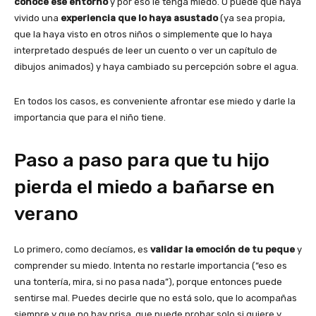
conoce ese entorno
y por eso le tenga miedo. O puede que haya
vivido una
experiencia que lo haya asustado
(ya sea propia,
que la haya visto en otros niños o simplemente que lo haya
interpretado después de leer un cuento o ver un capítulo de
dibujos animados) y haya cambiado su percepción sobre el agua.
En todos los casos, es conveniente afrontar ese miedo y darle la
importancia que para el niño tiene.
Paso a paso para que tu hijo
pierda el miedo a bañarse en
verano
Lo primero, como decíamos, es
validar la emoción de tu peque
y
comprender su miedo. Intenta no restarle importancia (“eso es
una tontería, mira, si no pasa nada”), porque entonces puede
sentirse mal. Puedes decirle que no está solo, que lo acompañas
siempre y que no hay prisa, que puede probar solo si quiere y