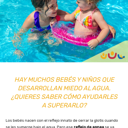
HAY MUCHOS BEBÉS Y NIÑOS QUE
DESARROLLAN MIEDO AL AGUA.
¿QUIERES SABER CÓMO AYUDARLES
A SUPERARLO?
Los bebés nacen con el reflejo innato de cerrar la glotis cuando
se les sumerge bajo el agua. Pero ese
reflejo de apnea
se va