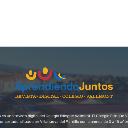
s una revista digital del Colegio Bilingüe Vallmont. El Colegio Bilingüe 
oncertado, situado en Villanueva del Pardillo con alumnos de 0 a 18 año