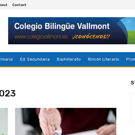
bout
Contact
rimaria
Ed. Secundaria
Bachillerato
Rincón Literario
Prim
S
2023