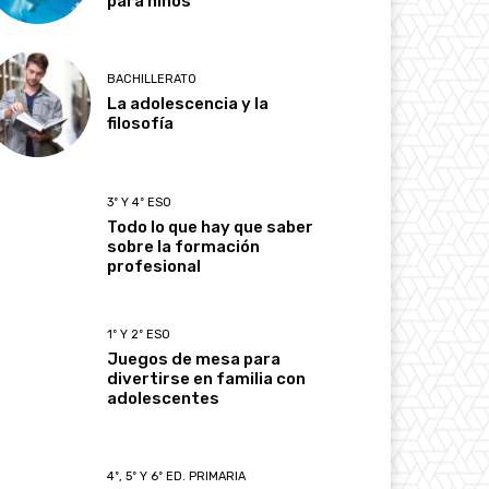
para niños
BACHILLERATO
La adolescencia y la
filosofía
3º Y 4º ESO
Todo lo que hay que saber
sobre la formación
profesional
1º Y 2º ESO
Juegos de mesa para
divertirse en familia con
adolescentes
4º, 5º Y 6º ED. PRIMARIA